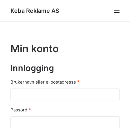
Keba Reklame AS
BILLETTARMBÅND
Min konto
ANDRE PRODUKTER
KATALOGER
Innlogging
KONTAKT
DIN FORESPØRSEL
Brukernavn eller e-postadresse
*
SEARCH
CART
Passord
*