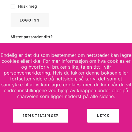
Husk meg
LOGG INN
Mistet passordet ditt?
Endelig er det du som bestemmer om nettsteder kan lagre
cookies eller ikke. For mer informasjon om hva cookies er
og hvorfor vi bruker slike, ta en titt i vår
personvernerklæring
. Hvis du lukker denne boksen eller
fortsetter videre på nettsiden, så tar vi det som et
samtykke til at vi kan lagre cookies, men du kan når du vil
endre innstillingene ved hjelp av knappen under eller på
snarveien som ligger nederst på alle sidene.
© 2026 Keba Reklame AS. All rights reserved
INNSTILLINGER
LUKK