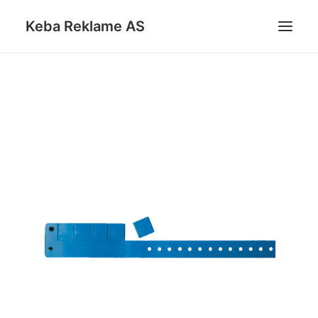
Keba Reklame AS
BILLETTARMBÅND
ANDRE PRODUKTER
KATALOGER
KONTAKT
DIN FORESPØRSEL
SEARCH
CART