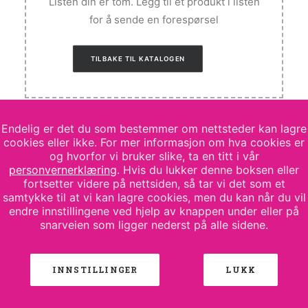
Listen din er tom. Legg til et produkt i listen
for å sende en forespørsel
TILBAKE TIL KATALOGEN
Endelig er det du som bestemmer om nettsteder kan lagre
cookies eller ikke. For mer informasjon om hva cookies er
og hvorfor vi bruker slike, ta en titt i vår
personvernerklæring
. Hvis du lukker denne boksen eller
fortsetter videre på nettsiden, så tar vi det som et
samtykke til at vi kan lagre cookies, men du kan når du vil
endre innstillingene ved hjelp av knappen under eller på
snarveien som ligger nederst på alle sidene.
© 2026 Keba Reklame AS. All rights reserved
INNSTILLINGER
LUKK