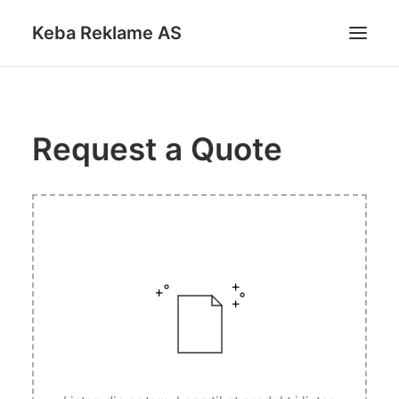
Keba Reklame AS
BILLETTARMBÅND
Request a Quote
ANDRE PRODUKTER
KATALOGER
KONTAKT
DIN FORESPØRSEL
SEARCH
CART