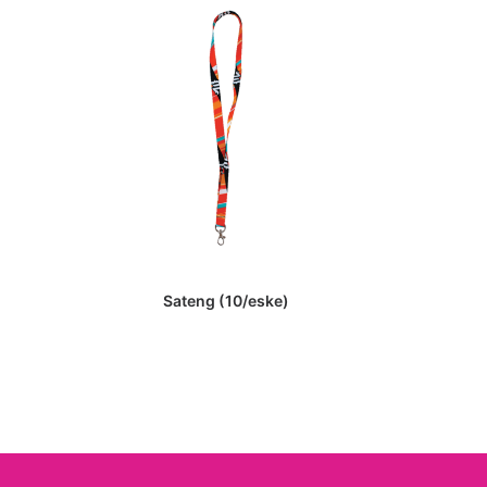
LES MER
Sateng (10/eske)
Drikkebo