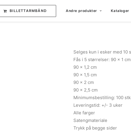
BILLETTARMBÅND
Andre produkter
Kataloger
Selges kun i esker med 10 s
Fås i 5 størrelser: 90 x 1 cm
90 x 1,2 cm
90 x 1,5 cm
90 x 2 cm
90 x 2,5 cm
Minimumsbestilling: 100 stk
Leveringstid: +/- 3 uker
Alle farger
Satengmateriale
Trykk på begge sider