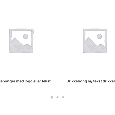
LES MER
LES MER
kebonger med logo eller tekst
Drikkebong m/ tekst drikk