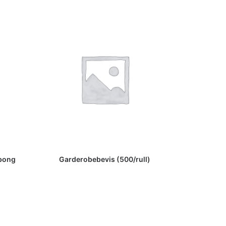
Innhent pr
ebong
Garderobebevis (500/rull)